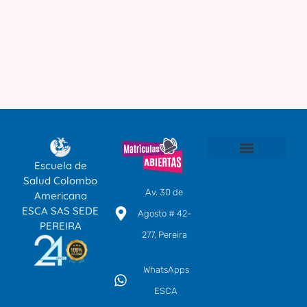
Escuela de
SOMOS ESCA
TÉCNICOS LABORALES POR COMPETENCIAS
EDUCACIÓN CONTINUA
CENTRO DE IDIOMAS
Salud Colombo
Av. 30 de
Americana
ESCA SAS SEDE
Agosto # 42-
PEREIRA
277, Pereira
WhatsApps
ESCA