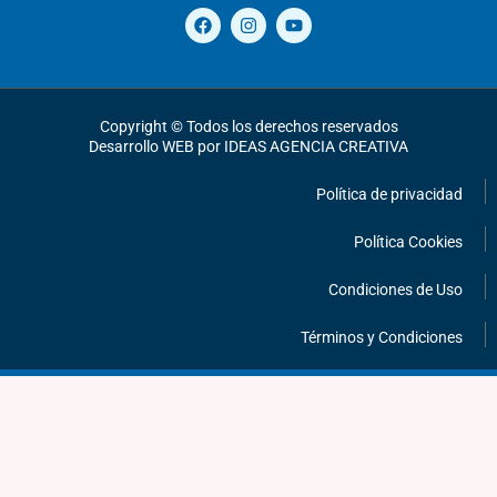
F
I
Y
a
n
o
c
s
u
e
t
t
b
a
u
o
g
b
o
r
e
Copyright © Todos los derechos reservados
k
a
Desarrollo WEB por IDEAS AGENCIA CREATIVA
m
Política de privacidad
Política Cookies
Condiciones de Uso
Términos y Condiciones
¡HABLEMOS!