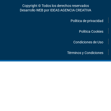
o
g
b
o
r
e
Copyright © Todos los derechos reservados
k
a
Desarrollo WEB por IDEAS AGENCIA CREATIVA
m
Política de privacidad
Política Cookies
Condiciones de Uso
Términos y Condiciones
¡HABLEMOS!
INFORMACIÓN