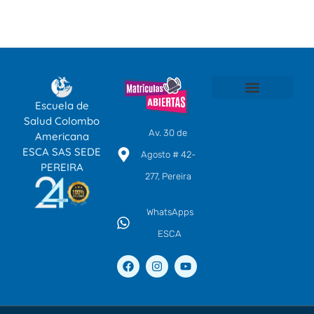
Escuela de
SOMOS ESCA
TÉCNICOS LABORALES POR COMPETENCIAS
EDUCACIÓN CONTINUA
CENTRO DE IDIOMAS
Salud Colombo
Av. 30 de
Americana
ESCA SAS SEDE
Agosto # 42-
PEREIRA
277, Pereira
WhatsApps
ESCA
F
I
Y
a
n
o
c
s
u
e
t
t
b
a
u