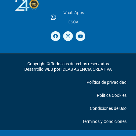
WhatsApps
ESCA
F
I
Y
a
n
o
c
s
u
e
t
t
b
a
u
o
g
b
o
r
e
Copyright © Todos los derechos reservados
k
a
Desarrollo WEB por IDEAS AGENCIA CREATIVA
m
Política de privacidad
Política Cookies
Condiciones de Uso
Términos y Condiciones