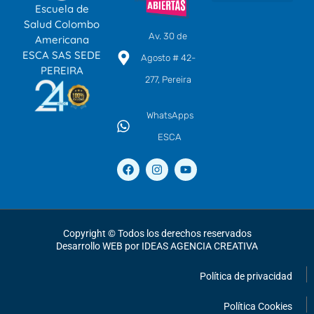
Escuela de
SOMOS ESCA
TÉCNICOS LABORALES POR COMPETENCIAS
EDUCACIÓN CONTINUA
CENTRO DE IDIOMAS
Salud Colombo
Av. 30 de
Americana
ESCA SAS SEDE
Agosto # 42-
PEREIRA
277, Pereira
WhatsApps
ESCA
F
I
Y
a
n
o
c
s
u
e
t
t
b
a
u
o
g
b
o
r
e
Copyright © Todos los derechos reservados
k
a
Desarrollo WEB por IDEAS AGENCIA CREATIVA
m
Política de privacidad
Política Cookies