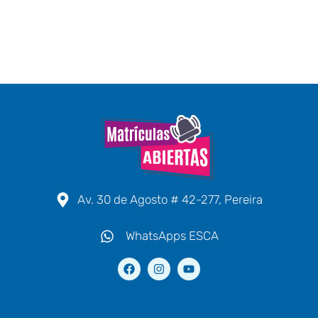
Av. 30 de Agosto # 42-277, Pereira
WhatsApps ESCA
F
I
Y
a
n
o
c
s
u
e
t
t
b
a
u