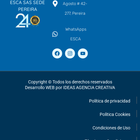
ESCA SAS SEDE
Agosto # 42-
PEREIRA
277, Pereira
WhatsApps
ESCA
F
I
Y
a
n
o
c
s
u
e
t
t
b
a
u
o
g
b
o
r
e
Copyright © Todos los derechos reservados
k
a
Desarrollo WEB por IDEAS AGENCIA CREATIVA
m
Política de privacidad
Política Cookies
Condiciones de Uso