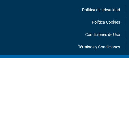
m
Política de privacidad
Política Cookies
Condiciones de Uso
Términos y Condiciones
¡HABLEMOS!
INFORMACIÓN