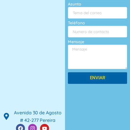
Asunto
Teléfono
Mensaje
ENVIAR
Avenida 30 de Agosto
# 42-277 Pereira
F
I
Y