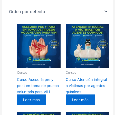
Cursos
Cursos
Curso Asesoría pre y
Curso Atención integral
post en toma de prueba
a víctimas por agentes
voluntaria para VIH
químicos
Leer más
Leer más