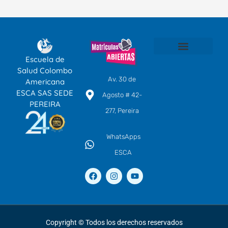
Escuela de
SOMOS ESCA
TÉCNICOS LABORALES POR COMPETENCIAS
EDUCACIÓN CONTINUA
CENTRO DE IDIOMAS
Salud Colombo
Av. 30 de
Americana
ESCA SAS SEDE
Agosto # 42-
PEREIRA
277, Pereira
WhatsApps
ESCA
F
I
Y
a
n
o
c
s
u
e
t
t
b
a
u
o
g
b
o
r
e
Copyright © Todos los derechos reservados