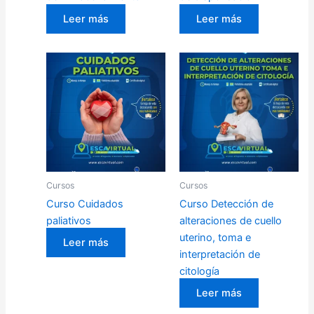
Leer más
Leer más
Cursos
Cursos
Curso Cuidados
Curso Detección de
paliativos
alteraciones de cuello
uterino, toma e
Leer más
interpretación de
citología
Leer más