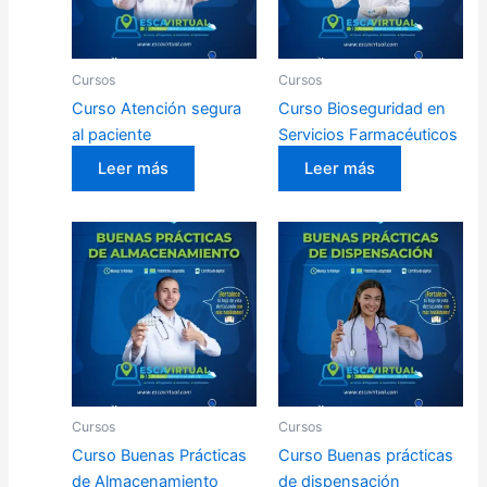
Cursos
Cursos
Curso Atención segura
Curso Bioseguridad en
al paciente
Servicios Farmacéuticos
Leer más
Leer más
Cursos
Cursos
Curso Buenas Prácticas
Curso Buenas prácticas
de Almacenamiento
de dispensación