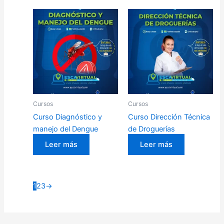
Cursos
Cursos
Curso Diagnóstico y
Curso Dirección Técnica
manejo del Dengue
de Droguerías
Leer más
Leer más
1
2
3
→