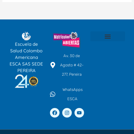
Escuela de
SOMOS ESCA
TÉCNICOS LABORALES POR COMPETENCIAS
EDUCACIÓN CONTINUA
CENTRO DE IDIOMAS
Salud Colombo
Av. 30 de
Americana
ESCA SAS SEDE
Agosto # 42-
PEREIRA
277, Pereira
WhatsApps
ESCA
F
I
Y
a
n
o
c
s
u
e
t
t
b
a
u