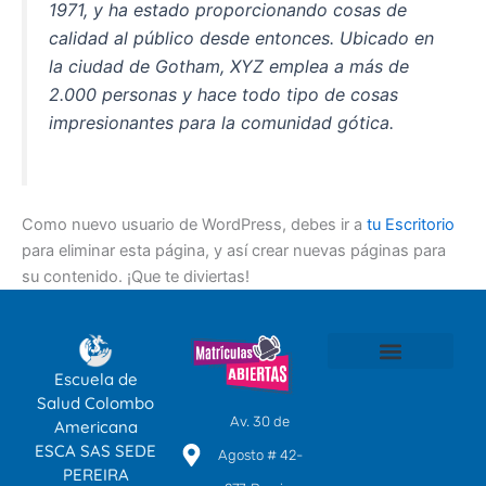
1971, y ha estado proporcionando cosas de
calidad al público desde entonces. Ubicado en
la ciudad de Gotham, XYZ emplea a más de
2.000 personas y hace todo tipo de cosas
impresionantes para la comunidad gótica.
Como nuevo usuario de WordPress, debes ir a
tu Escritorio
para eliminar esta página, y así crear nuevas páginas para
su contenido. ¡Que te diviertas!
Escuela de
SOMOS ESCA
TÉCNICOS LABORALES POR COMPETENCIAS
EDUCACIÓN CONTINUA
CENTRO DE IDIOMAS
Salud Colombo
Av. 30 de
Americana
ESCA SAS SEDE
Agosto # 42-
PEREIRA