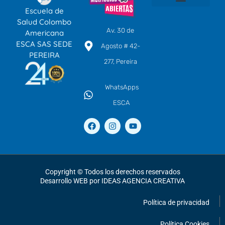
Escuela de
SOMOS ESCA
TÉCNICOS LABORALES POR COMPETENCIAS
EDUCACIÓN CONTINUA
CENTRO DE IDIOMAS
Salud Colombo
Av. 30 de
Americana
ESCA SAS SEDE
Agosto # 42-
PEREIRA
277, Pereira
WhatsApps
ESCA
F
I
Y
a
n
o
c
s
u
e
t
t
b
a
u
o
g
b
o
r
e
Copyright © Todos los derechos reservados
k
a
Desarrollo WEB por IDEAS AGENCIA CREATIVA
m
Política de privacidad
Política Cookies