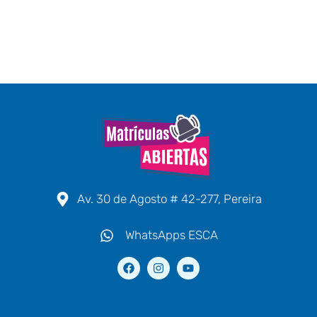
Av. 30 de Agosto # 42-277, Pereira
WhatsApps ESCA
F
I
Y
a
n
o
c
s
u
e
t
t
b
a
u