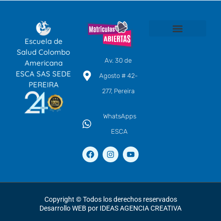
Escuela de
SOMOS ESCA
TÉCNICOS LABORALES POR COMPETENCIAS
EDUCACIÓN CONTINUA
CENTRO DE IDIOMAS
Salud Colombo
Av. 30 de
Americana
ESCA SAS SEDE
Agosto # 42-
PEREIRA
277, Pereira
WhatsApps
ESCA
F
I
Y
a
n
o
c
s
u
e
t
t
b
a
u
o
g
b
o
r
e
Copyright © Todos los derechos reservados
k
a
Desarrollo WEB por IDEAS AGENCIA CREATIVA
m