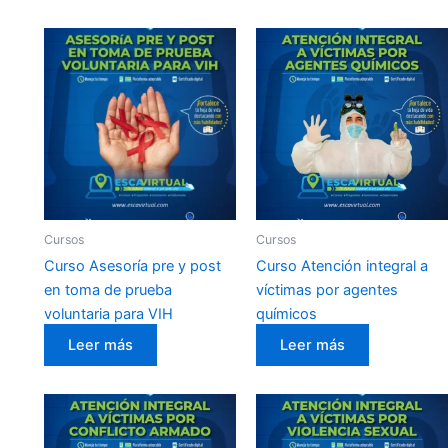
Cursos
Cursos
Curso Asesoría pre y post
Curso Atención integral a
en toma de prueba
víctimas por agentes
voluntaria para VIH
químicos
Leer más
Leer más