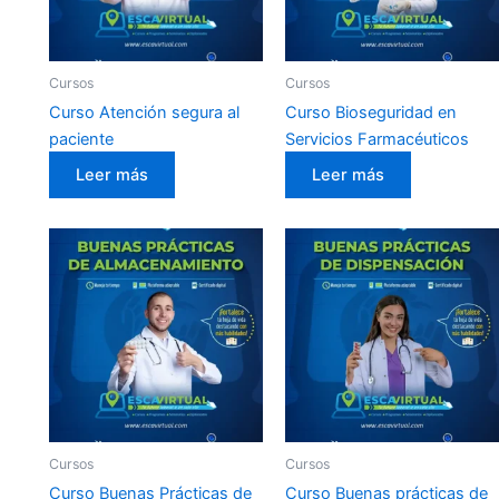
Cursos
Cursos
Curso Atención segura al
Curso Bioseguridad en
paciente
Servicios Farmacéuticos
Leer más
Leer más
Cursos
Cursos
Curso Buenas Prácticas de
Curso Buenas prácticas de