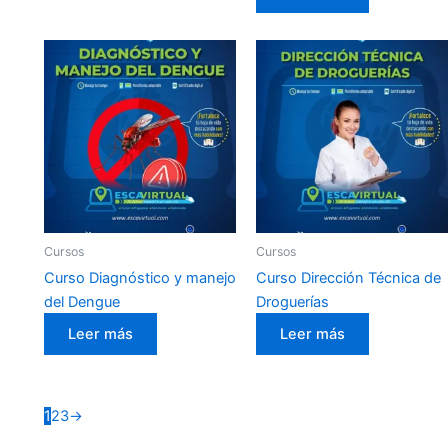
Cursos
Cursos
Curso Diagnóstico y manejo
Curso Dirección Técnica de
del Dengue
Droguerías
Leer más
Leer más
1
2
3
→