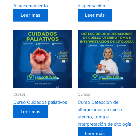
Almacenamiento
dispensación
Leer más
Leer más
Cursos
Cursos
Curso Cuidados paliativos
Curso Detección de
alteraciones de cuello
Leer más
uterino, toma e
interpretación de citología
Leer más